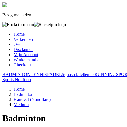
Bezig met laden
Home
Verkennen
Over
Disclaimer
Mijn Account
Winkelmandje
Checkout
BADMINTON
TENNIS
PADEL
Squash
Tafeltennis
RUNNING
SPO
Sports Nutrition
Home
Badminton
Handvat (Nanoflare)
Medium
Badminton